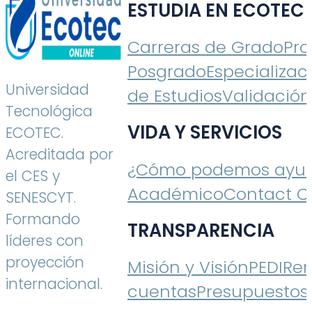
ESTUDIA EN ECOTEC
Carreras de Grado
Pr
Posgrado
Especializac
Universidad
de Estudios
Validación
Tecnológica
VIDA Y SERVICIOS
ECOTEC.
Acreditada por
¿Cómo podemos ayud
el CES y
Académico
Contact C
SENESCYT.
Formando
TRANSPARENCIA
líderes con
proyección
Misión y Visión
PEDI
Ren
internacional.
cuentas
Presupuestos