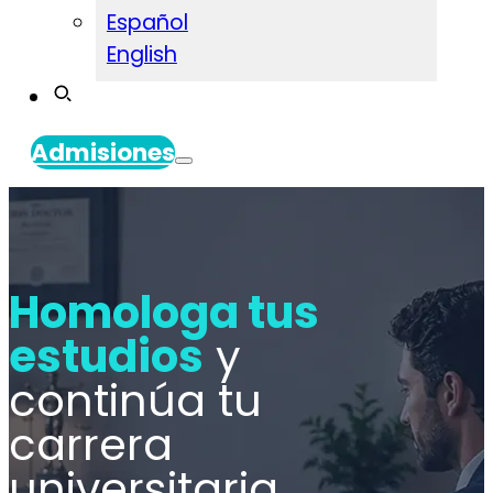
Español
English
Admisiones
Homologa tus
estudios
y
continúa tu
carrera
universitaria