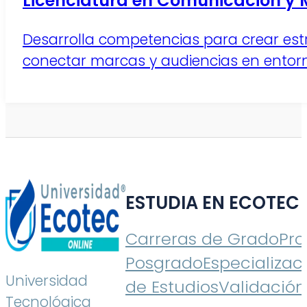
Licenciatura en Comunicación y M
Desarrolla competencias para crear est
conectar marcas y audiencias en entorno
ESTUDIA EN ECOTEC
Carreras de Grado
Pr
Posgrado
Especializac
Universidad
de Estudios
Validación
Tecnológica