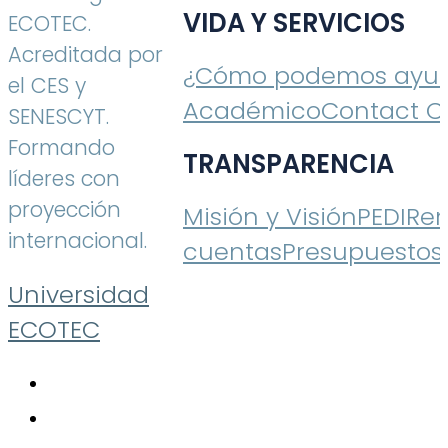
VIDA Y SERVICIOS
ECOTEC.
Acreditada por
¿Cómo podemos ayud
el CES y
Académico
Contact C
SENESCYT.
Formando
TRANSPARENCIA
líderes con
proyección
Misión y Visión
PEDI
Ren
internacional.
cuentas
Presupuestos
Universidad
ECOTEC