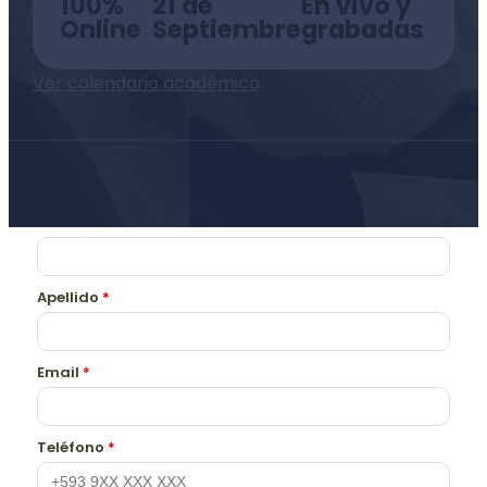
100%
21 de
En vivo y
Online
Septiembre
grabadas
Ver calendario académico
Nombre
*
Apellido
*
Email
*
Teléfono
*