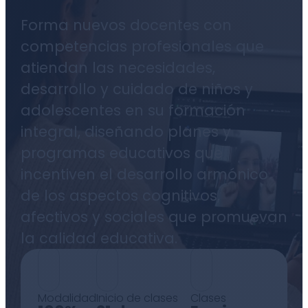
Forma nuevos docentes con
competencias profesionales que
atiendan las necesidades,
desarrollo y cuidado de niños y
adolescentes en su formación
integral, diseñando planes y
programas educativos que
incentiven el desarrollo armónico
de los aspectos cognitivos,
afectivos y sociales que promuevan
la calidad educativa.
Modalidad
Inicio de clases
Clases