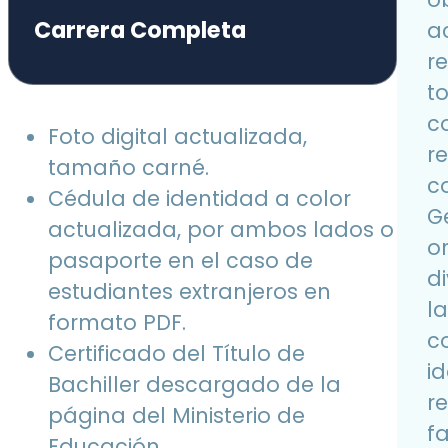
Carrera Completa
ac
r
t
c
Foto digital actualizada,
r
tamaño carné.
co
Cédula de identidad a color
G
actualizada, por ambos lados o
o
pasaporte en el caso de
d
estudiantes extranjeros en
l
formato PDF.
c
Certificado del Título de
id
Bachiller descargado de la
r
página del Ministerio de
f
Educación