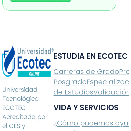
ESTUDIA EN ECOTEC
Carreras de Grado
Pr
Posgrado
Especializac
Universidad
de Estudios
Validación
Tecnológica
VIDA Y SERVICIOS
ECOTEC.
Acreditada por
¿Cómo podemos ayud
el CES y