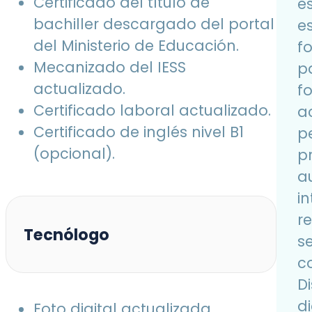
Certificado del título de
e
bachiller descargado del portal
e
del Ministerio de Educación.
fo
Mecanizado del IESS
pa
actualizado.
fo
Certificado laboral actualizado.
a
Certificado de inglés nivel B1
p
(opcional).
p
a
in
r
Tecnólogo
se
c
D
d
Foto digital actualizada,