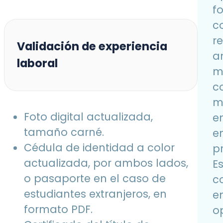
f
c
r
Validación de experiencia
a
laboral
m
c
m
Foto digital actualizada,
en
tamaño carné.
e
Cédula de identidad a color
pr
actualizada, por ambos lados,
E
o pasaporte en el caso de
c
estudiantes extranjeros, en
e
formato PDF.
o