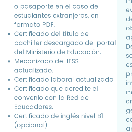
m
o pasaporte en el caso de
ev
estudiantes extranjeros, en
d
formato PDF.
ob
Certificado del título de
a
bachiller descargado del portal
D
del Ministerio de Educación.
s
Mecanizado del IESS
e
actualizado.
p
Certificado laboral actualizado.
i
Certificado que acredite el
m
convenio con la Red de
cr
Educadores.
g
Certificado de inglés nivel B1
c
(opcional).
a