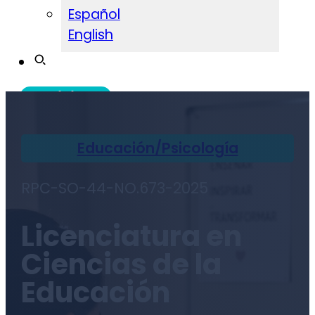
Español
English
Admisiones
Educación/Psicología
RPC-SO-44-NO.673-2025
Licenciatura en
Ciencias de la
Educación