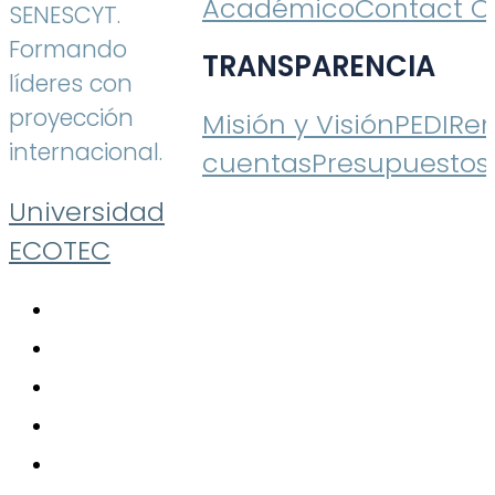
Académico
Contact C
SENESCYT.
Formando
TRANSPARENCIA
líderes con
proyección
Misión y Visión
PEDI
Ren
internacional.
cuentas
Presupuestos
Universidad
ECOTEC