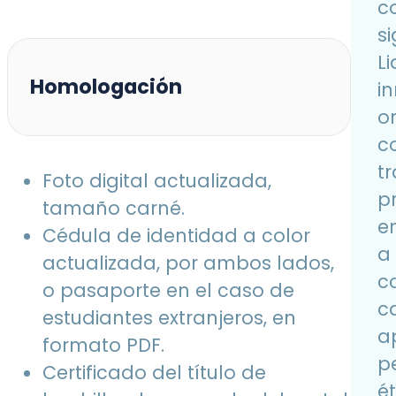
c
si
L
Homologación
i
o
c
t
Foto digital actualizada,
p
tamaño carné.
e
Cédula de identidad a color
a
actualizada, por ambos lados,
co
o pasaporte en el caso de
c
estudiantes extranjeros, en
a
formato PDF.
p
Certificado del título de
ét