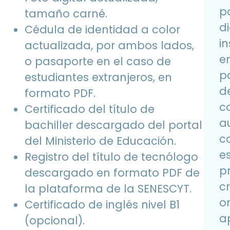
p
tamaño carné.
di
Cédula de identidad a color
in
actualizada, por ambos lados,
e
o pasaporte en el caso de
p
estudiantes extranjeros, en
d
formato PDF.
c
Certificado del título de
a
bachiller descargado del portal
c
del Ministerio de Educación.
e
Registro del título de tecnólogo
p
descargado en formato PDF de
cr
la plataforma de la SENESCYT.
or
Certificado de inglés nivel B1
a
(opcional).