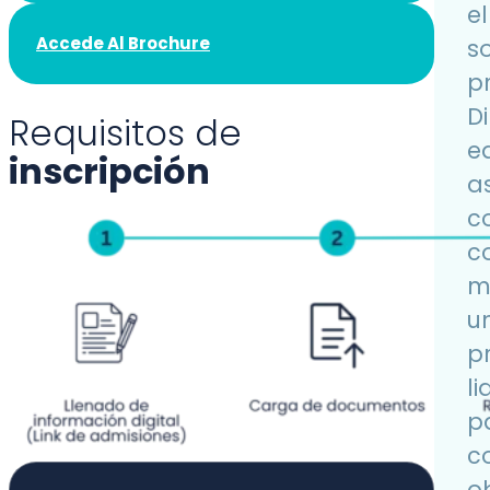
e
Accede Al Brochure
s
p
Di
Requisitos de
e
inscripción
a
c
c
m
u
p
l
p
c
o