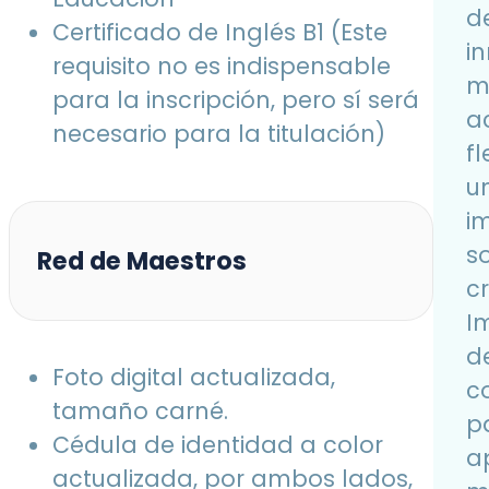
d
Certificado de Inglés B1 (Este
i
requisito no es indispensable
m
para la inscripción, pero sí será
ac
necesario para la titulación)
f
u
i
so
Red de Maestros
cr
I
d
Foto digital actualizada,
co
tamaño carné.
p
Cédula de identidad a color
ap
actualizada, por ambos lados,