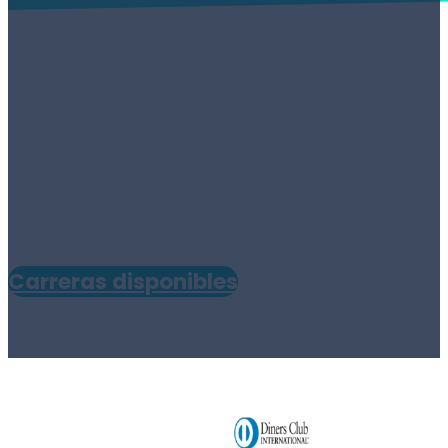
En ECOTEC Online reconocemos tu
trayectoria laboral para ayudarte a
avanzar más rápido en tu formación
universitaria. A través de la validación
profesional, tus habilidades y
conocimientos pueden convertirse en
asignaturas aprobadas, optimizando
tu tiempo y acercándote a tu título.
Carreras disponibles