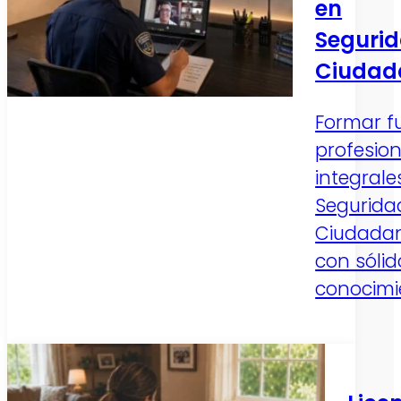
en
Seguri
Ciudad
Formar f
profesio
integrale
Segurida
Ciudada
con sólid
conocimie