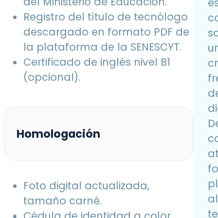
del Ministerio de Educación.
e
Registro del título de tecnólogo
c
descargado en formato PDF de
s
la plataforma de la SENESCYT.
un
Certificado de inglés nivel B1
c
(opcional).
f
d
di
De
Homologación
c
a
f
p
Foto digital actualizada,
a
tamaño carné.
t
Cédula de identidad a color