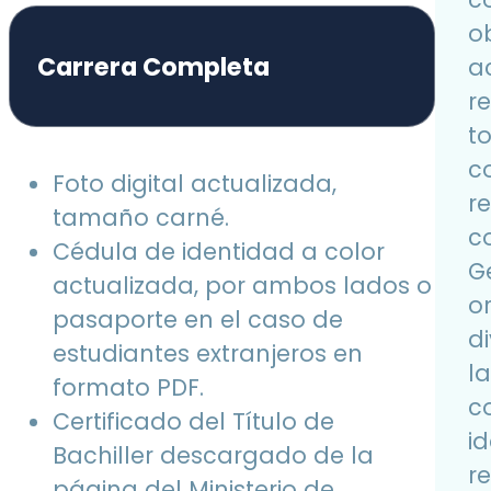
o
Carrera Completa
ac
r
t
c
Foto digital actualizada,
r
tamaño carné.
co
Cédula de identidad a color
G
actualizada, por ambos lados o
o
pasaporte en el caso de
d
estudiantes extranjeros en
l
formato PDF.
c
Certificado del Título de
id
Bachiller descargado de la
r
página del Ministerio de