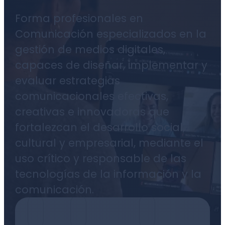
Forma profesionales en
Comunicación especializados en la
gestión de medios digitales,
capaces de diseñar, implementar y
evaluar estrategias
comunicacionales efectivas,
creativas e innovadoras que
fortalezcan el desarrollo social,
cultural y empresarial, mediante el
uso crítico y responsable de las
tecnologías de la información y la
comunicación.