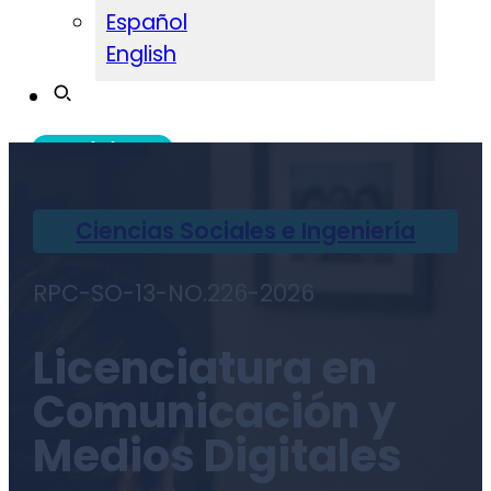
Español
English
Admisiones
Ciencias Sociales e Ingeniería
RPC-SO-13-NO.226-2026
Licenciatura en
Comunicación y
Medios Digitales