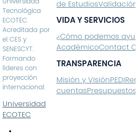
Universidad
de Estudios
Validación
Tecnológica
VIDA Y SERVICIOS
ECOTEC.
Acreditada por
¿Cómo podemos ayud
el CES y
Académico
Contact C
SENESCYT.
Formando
TRANSPARENCIA
líderes con
proyección
Misión y Visión
PEDI
Ren
internacional.
cuentas
Presupuestos
Universidad
ECOTEC