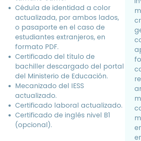
i
Cédula de identidad a color
m
actualizada, por ambos lados,
cr
o pasaporte en el caso de
g
estudiantes extranjeros, en
c
formato PDF.
a
Certificado del título de
f
bachiller descargado del portal
c
del Ministerio de Educación.
r
Mecanizado del IESS
a
actualizado.
m
Certificado laboral actualizado.
c
Certificado de inglés nivel B1
m
(opcional).
en
e