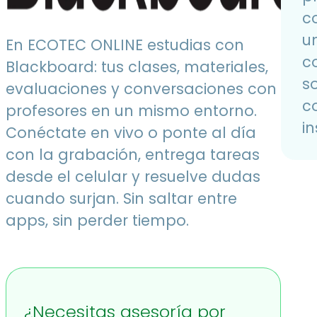
c
u
En ECOTEC ONLINE estudias con
c
Blackboard: tus clases, materiales,
s
evaluaciones y conversaciones con
c
profesores en un mismo entorno.
in
Conéctate en vivo o ponte al día
con la grabación, entrega tareas
desde el celular y resuelve dudas
cuando surjan. Sin saltar entre
apps, sin perder tiempo.
¿Necesitas asesoría por