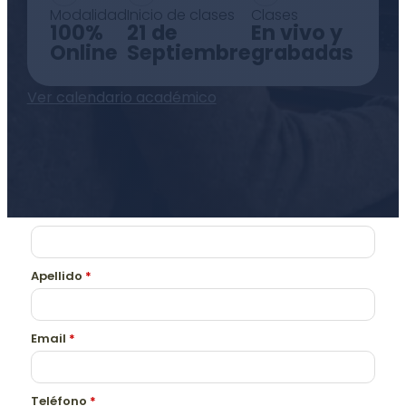
Modalidad
Inicio de clases
Clases
100%
21 de
En vivo y
Online
Septiembre
grabadas
Ver calendario académico
Nombre
*
Apellido
*
Email
*
Teléfono
*