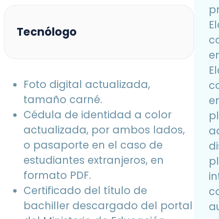
pr
E
Tecnólogo
c
en
E
Foto digital actualizada,
c
tamaño carné.
en
Cédula de identidad a color
pl
actualizada, por ambos lados,
a
o pasaporte en el caso de
d
estudiantes extranjeros, en
p
formato PDF.
i
Certificado del título de
c
bachiller descargado del portal
a