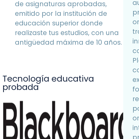
a
de asignaturas aprobadas,
p
emitido por la institución de
o
educación superior donde
t
realizaste tus estudios, con una
i
antigüedad máxima de 10 años.
c
P
c
Tecnología educativa
e
probada
fo
r
p
o
i
p