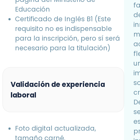
f
Educación
d
Certificado de Inglés B1 (Este
i
requisito no es indispensable
m
para la inscripción, pero sí será
ac
necesario para la titulación)
f
u
i
so
Validación de experiencia
cr
laboral
D
s
e
Foto digital actualizada,
p
tamaño carné.