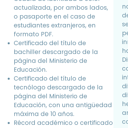
n
actualizada, por ambos lados,
d
o pasaporte en el caso de
se
estudiantes extranjeros, en
p
formato PDF.
i
Certificado del título de
h
bachiller descargado de la
D
página del Ministerio de
c
Educación.
i
Certificado del título de
d
tecnólogo descargado de la
d
página del Ministerio de
h
Educación, con una antigüedad
an
máxima de 10 años.
c
Récord académico o certificado