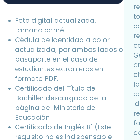
r
t
Foto digital actualizada,
c
tamaño carné.
r
Cédula de identidad a color
co
actualizada, por ambos lados o
G
pasaporte en el caso de
o
estudiantes extranjeros en
d
formato PDF.
l
Certificado del Título de
c
Bachiller descargado de la
id
página del Ministerio de
r
Educación
f
Certificado de Inglés B1 (Este
d
requisito no es indispensable