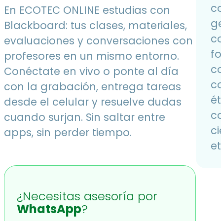
c
En ECOTEC ONLINE estudias con
g
Blackboard: tus clases, materiales,
c
evaluaciones y conversaciones con
f
profesores en un mismo entorno.
c
Conéctate en vivo o ponte al día
c
con la grabación, entrega tareas
é
desde el celular y resuelve dudas
c
cuando surjan. Sin saltar entre
ci
apps, sin perder tiempo.
e
¿Necesitas asesoría por
WhatsApp
?