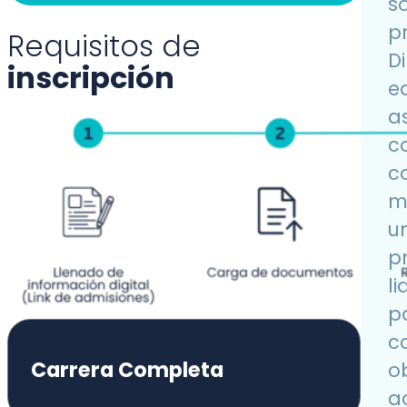
s
p
Requisitos de
Di
inscripción
e
a
c
c
m
u
p
l
p
c
Carrera Completa
o
ac