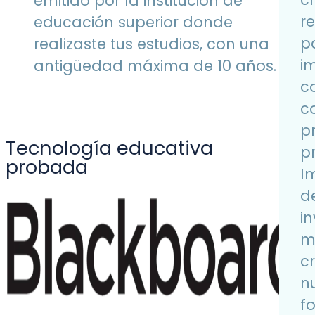
emitido por la institución de
r
educación superior donde
p
realizaste tus estudios, con una
i
antigüedad máxima de 10 años.
c
c
p
Tecnología educativa
p
probada
I
d
i
m
c
n
f