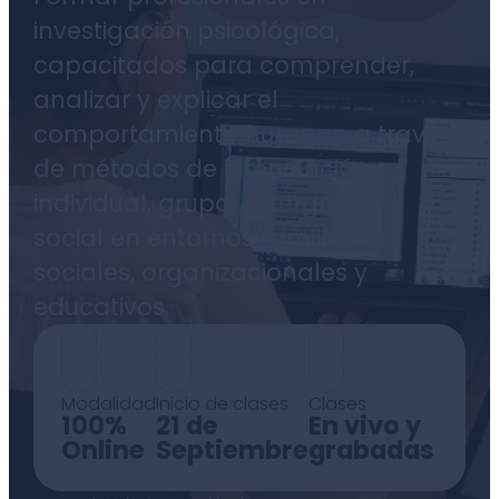
investigación psicológica,
capacitados para comprender,
analizar y explicar el
comportamiento humano a través
de métodos de intervención
individual, grupal, intergrupal y
social en entornos familiares,
sociales, organizacionales y
educativos.
Modalidad
Inicio de clases
Clases
100%
21 de
En vivo y
Online
Septiembre
grabadas