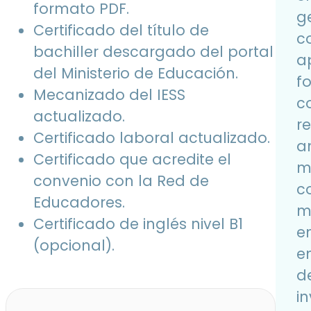
formato PDF.
g
Certificado del título de
c
bachiller descargado del portal
a
del Ministerio de Educación.
f
Mecanizado del IESS
c
actualizado.
r
Certificado laboral actualizado.
a
Certificado que acredite el
m
convenio con la Red de
c
Educadores.
m
Certificado de inglés nivel B1
en
(opcional).
e
d
in