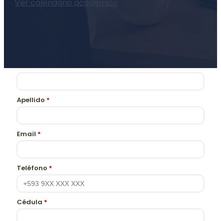
Ver calendario académico
Nombre
*
Apellido
*
Email
*
Teléfono
*
Cédula
*