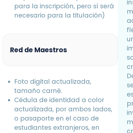
i
para la inscripción, pero sí será
m
necesario para la titulación)
ac
f
u
i
Red de Maestros
so
cr
D
Foto digital actualizada,
s
tamaño carné.
e
Cédula de identidad a color
p
actualizada, por ambos lados,
i
o pasaporte en el caso de
m
estudiantes extranjeros, en
cr