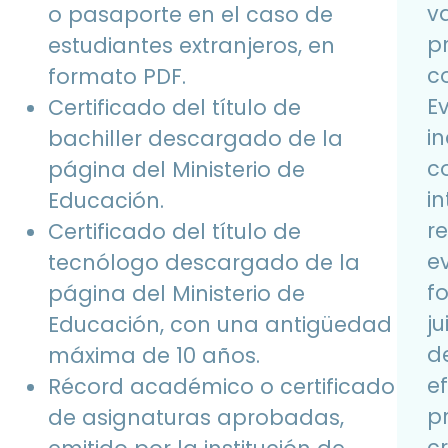
va
o pasaporte en el caso de
p
estudiantes extranjeros, en
c
formato PDF.
E
Certificado del título de
in
bachiller descargado de la
c
página del Ministerio de
i
Educación.
r
Certificado del título de
e
tecnólogo descargado de la
f
página del Ministerio de
ju
Educación, con una antigüedad
d
máxima de 10 años.
e
Récord académico o certificado
p
de asignaturas aprobadas,
c