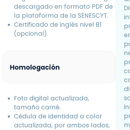
descargado en formato PDF de
D
la plataforma de la SENESCYT.
i
Certificado de inglés nivel B1
p
(opcional).
e
p
n
p
Homologación
c
c
d
s
Foto digital actualizada,
in
tamaño carné.
p
Cédula de identidad a color
me
actualizada, por ambos lados,