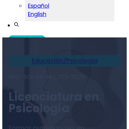
Español
English
Admisiones
Educación/Psicología
RPC-SO-46-NO.703-2025
Licenciatura en
Psicología
Formar profesionales en