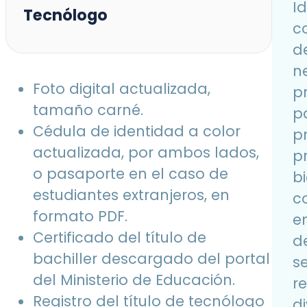
Id
Tecnólogo
c
d
n
Foto digital actualizada,
p
tamaño carné.
p
Cédula de identidad a color
p
actualizada, por ambos lados,
p
o pasaporte en el caso de
b
estudiantes extranjeros, en
c
formato PDF.
e
Certificado del título de
d
bachiller descargado del portal
se
del Ministerio de Educación.
r
Registro del título de tecnólogo
di