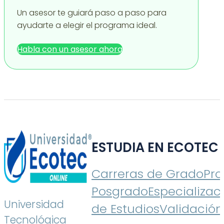
Un asesor te guiará paso a paso para
ayudarte a elegir el programa ideal.
Habla con un asesor ahora
ESTUDIA EN ECOTEC
Carreras de Grado
Pr
Posgrado
Especializac
Universidad
de Estudios
Validación
Tecnológica