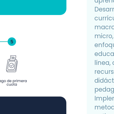
aprend
Desarr
curríc
macro
micro,
enfoq
educa
línea,
recur
didáct
pedag
Imple
metod