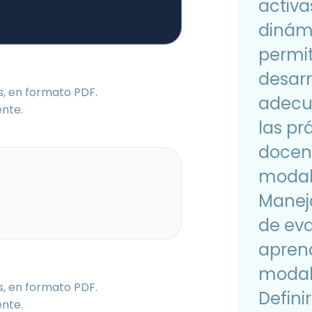
activa
dinám
permi
desarr
s, en formato PDF.
adec
ente.
las pr
docen
modal
Manej
de ev
aprend
modali
s, en formato PDF.
Definir
ente.