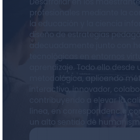
Desarrollar en los maestran
profesionales mediante la co
la educación y la ciencia inf
diseño de estrategias pedag
adecuadamente junto con he
tecnológicas en entornos vir
aprendizaje. Todo ello desde 
metodológica, aplicando mét
interactivo, innovador, colab
contribuyendo a elevar la ca
línea, en correspondencia co
un alto sentido de humanismo