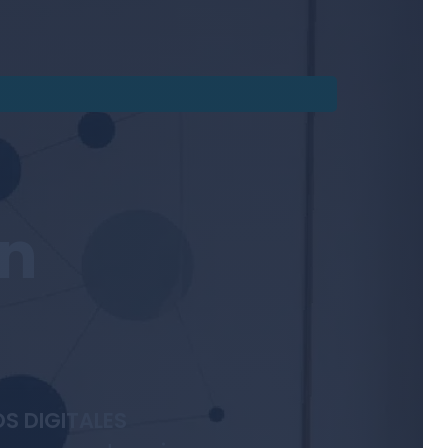
en
S DIGITALES