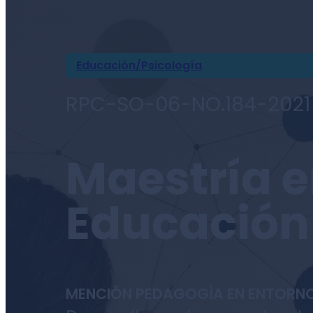
Admisiones
Educación/Psicología
RPC-SO-06-NO.184-2021
Maestría 
Educación
MENCIÓN PEDAGOGÍA EN ENTORNO