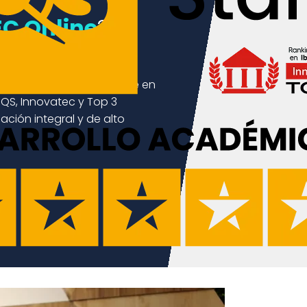
C Online
?
rente en Ecuador,
ca, innovación y enfoque en
 QS, Innovatec y Top 3
ción integral y de alto