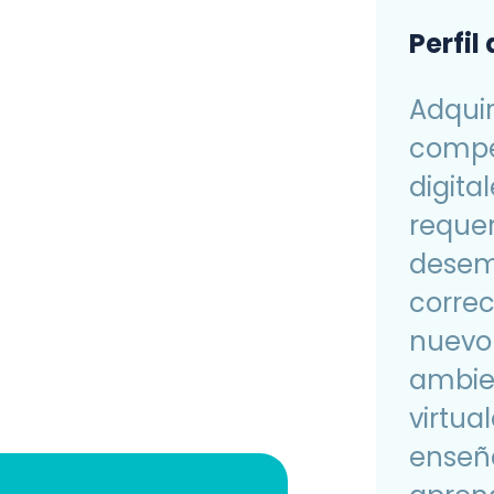
Perfil
Adquiri
compe
digita
requer
desem
correc
nuevo
ambie
virtua
enseñ