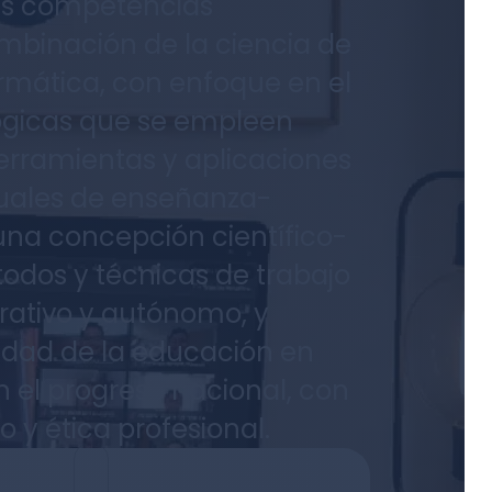
tes competencias
mbinación de la ciencia de
ormática, con enfoque en el
ógicas que se empleen
rramientas y aplicaciones
tuales de enseñanza-
una concepción científico-
odos y técnicas de trabajo
orativo y autónomo, y
lidad de la educación en
n el progreso nacional, con
 y ética profesional.