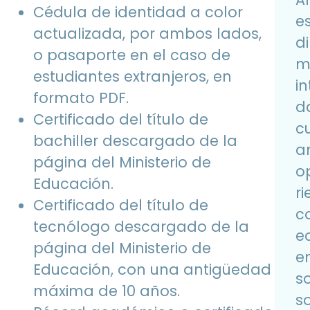
Cédula de identidad a color
e
actualizada, por ambos lados,
d
o pasaporte en el caso de
m
estudiantes extranjeros, en
i
formato PDF.
da
Certificado del título de
c
bachiller descargado de la
a
página del Ministerio de
o
Educación.
r
Certificado del título de
c
tecnólogo descargado de la
e
página del Ministerio de
e
Educación, con una antigüedad
s
máxima de 10 años.
s