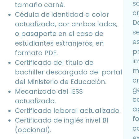
so
tamaño carné.
cr
Cédula de identidad a color
D
actualizada, por ambos lados,
s
o pasaporte en el caso de
e
estudiantes extranjeros, en
p
formato PDF.
i
Certificado del título de
m
bachiller descargado del portal
cr
del Ministerio de Educación.
g
Mecanizado del IESS
c
actualizado.
a
Certificado laboral actualizado.
f
Certificado de inglés nivel B1
c
(opcional).
e