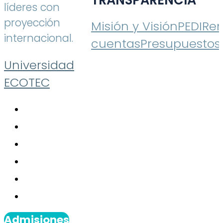
líderes con
proyección
Misión y Visión
PEDI
Ren
internacional.
cuentas
Presupuestos
Universidad
ECOTEC
Admisiones