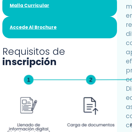
m
Malla Curricular
e
r
Accede Al Brochure
d
c
Requisitos de
a
inscripción
e
p
c
Di
e
a
c
c