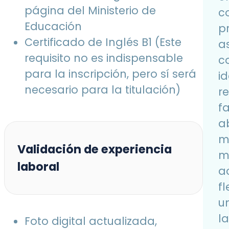
página del Ministerio de
c
Educación
p
Certificado de Inglés B1 (Este
a
requisito no es indispensable
c
para la inscripción, pero sí será
id
necesario para la titulación)
r
f
a
m
Validación de experiencia
m
laboral
ac
f
u
l
Foto digital actualizada,