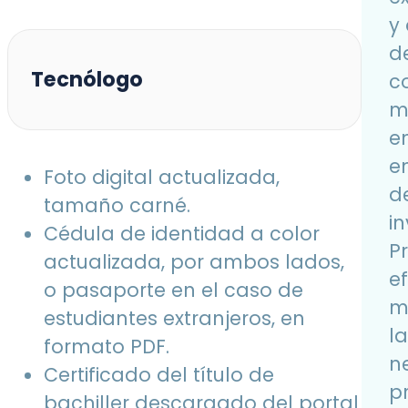
y
d
Tecnólogo
c
m
en
e
Foto digital actualizada,
d
tamaño carné.
in
Cédula de identidad a color
P
actualizada, por ambos lados,
e
o pasaporte en el caso de
m
estudiantes extranjeros, en
l
formato PDF.
n
Certificado del título de
p
bachiller descargado del portal