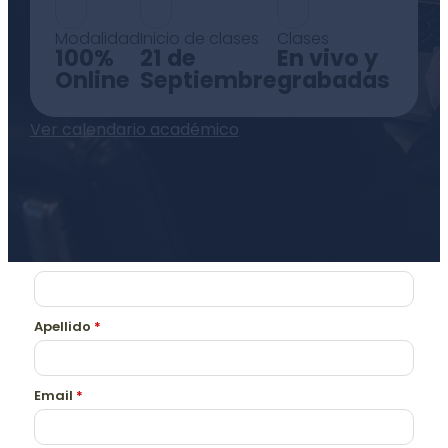
Modalidad
Inicio de clases
Clases
100%
21 de
En vivo y
Online
Septiembre
grabadas
Ver calendario académico
Nombre
*
Apellido
*
Email
*