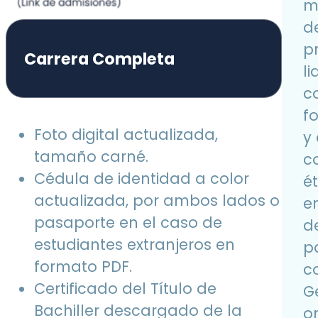
m
d
p
Carrera Completa
l
c
f
Foto digital actualizada,
y 
tamaño carné.
c
Cédula de identidad a color
é
actualizada, por ambos lados o
e
pasaporte en el caso de
d
estudiantes extranjeros en
p
formato PDF.
co
Certificado del Título de
G
Bachiller descargado de la
or