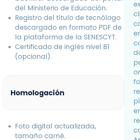
e
del Ministerio de Educación.
cl
Registro del título de tecnólogo
c
descargado en formato PDF de
e
la plataforma de la SENESCYT.
c
Certificado de inglés nivel B1
d
(opcional).
pa
o
fo
r
Homologación
p
e
r
Foto digital actualizada,
c
tamaño carné.
A