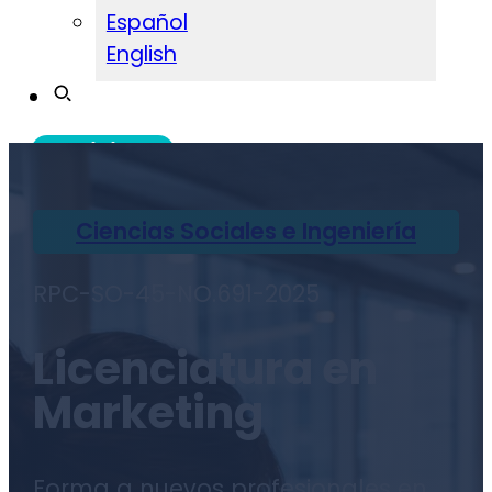
Español
English
Admisiones
Ciencias Sociales e Ingeniería
RPC-SO-45-NO.691-2025
Licenciatura en
Marketing
Forma a nuevos profesionales en