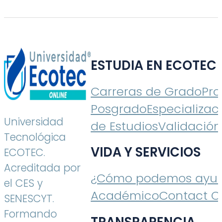
ESTUDIA EN ECOTEC
Carreras de Grado
Pr
Posgrado
Especializac
Universidad
de Estudios
Validación
Tecnológica
VIDA Y SERVICIOS
ECOTEC.
Acreditada por
¿Cómo podemos ayud
el CES y
Académico
Contact C
SENESCYT.
Formando
TRANSPARENCIA