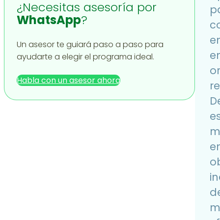
¿Necesitas asesoría por
p
WhatsApp
?
c
e
Un asesor te guiará paso a paso para
e
ayudarte a elegir el programa ideal.
o
Habla con un asesor ahora
r
D
e
m
e
o
i
d
m