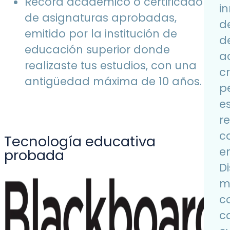
Récord académico o certificado
i
de asignaturas aprobadas,
d
emitido por la institución de
d
educación superior donde
a
realizaste tus estudios, con una
cr
antigüedad máxima de 10 años.
p
e
re
c
Tecnología educativa
e
probada
D
m
c
c