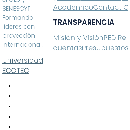
Académico
Contact C
SENESCYT.
Formando
TRANSPARENCIA
líderes con
proyección
Misión y Visión
PEDI
Ren
internacional.
cuentas
Presupuestos
Universidad
ECOTEC