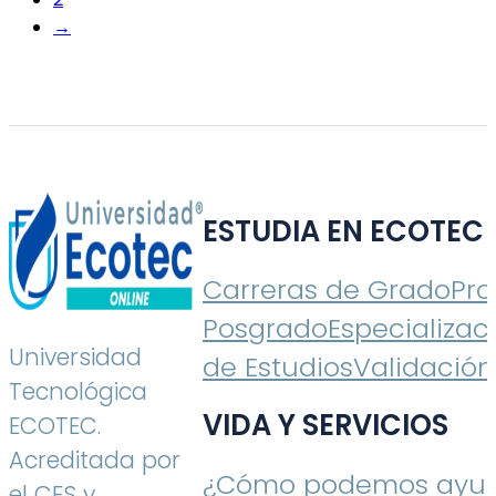
→
ESTUDIA EN ECOTEC
Carreras de Grado
Pr
Posgrado
Especializac
Universidad
de Estudios
Validación
Tecnológica
VIDA Y SERVICIOS
ECOTEC.
Acreditada por
¿Cómo podemos ayud
el CES y